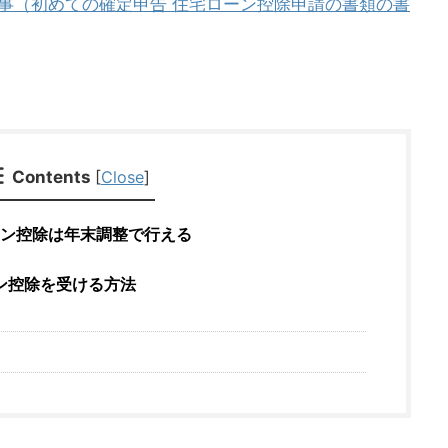
事（初めての確定申告 住宅ローン控除申請の書類の書
Contents
[
Close
]
ーン控除は年末調整で行える
ン控除を受ける方法