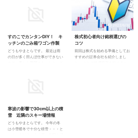
で初めてながらうまくできたと思
す。 会社で雇用調整を受けるた
います。 不倫の経緯と示談仲介
めに今月から休みが増えてする事
を依頼された理由 示談交渉の進
が無くて困っていましたが動画配
め方 1.証拠集め 2.本人たちの意思
信サービスのU-NEXTに出会って
2020/6/18
2022/6/30
確認 3.相手方へ連絡 4.示談書の
から毎日が充実しています。 U-
作成準備 無事示談成立 不倫の経
NEXTとは U-NEXTは日本最大級
すのこでカンタンDIY！ キ
株式初心者向け銘柄選びの
緯と示談仲介を依頼された理由
の動画配信サービスと言われてお
ッチンのごみ箱ワゴン作製
コツ
依頼してきたのは学生時代の友人
り、洋画・邦画・アニメなど多彩
どうもやまとらです。 最近は雨
前回は株式を始める準備としてお
(旦那)で、妻の方が知人と不倫関
なジャンルが14万本以上が見れ
の日が多く田んぼ仕事ができない
すすめの証券会社を紹介しまし
係という形でした。友人の妻と知
ます。 見放題 レンタル 洋画・邦
ので、妻から要望のあったキッチ
た。 これで株式投資を始めるこ
人は以前交際関係にあり年に数回
画 8,300作品 1,500作品 海外テ
ンのごみ箱ラックを作成しまし
とができますが、どの銘柄を買え
連絡を取って ...
レビドラマ 67 ...
た。 言われた時には目隠しをし
ばよいか迷ってしまいます。さら
ておしゃれなやつを想像していま
に割安銘柄を探す際はファンダメ
したが、よくよく聞いてみるとキ
ンタルなど専門用語が多くためら
ャスターが付いていて簡単に動か
ってしまう人もいます。 また初
2020/2/6
せれば問題ないとのこと。 それ
心者にありがちなのが株価の「上
ならすのこで十分だと思い、ホー
がった」「下がった」を気にしす
寒波の影響で30cm以上の積
ムセンターへ材料調達！ 買った
ぎて集中できなくなったりしま
雪 近隣のスキー場情報
ものはすのこ2枚、キャスター4
す。 そんな人向けに銘柄選びの
どうもやまとらです。 今年の冬
個、1×4（6フィート）1本です。
コツを紹介したいと思います。 1.
は小雪暖冬で十分な積雪・・・と
（約2,000円でした。） すのこ1
株主優待で選ぶ 株式を発行して
いうか山以外は全く雪の気配を感
枚と1×4を必要な長さにカットし
いる企業には、株を買ってくれた