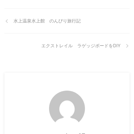
じなかったですが、昨日からの寒
たら、ドライバーを使って組み立
人に優待を用意している企業がた
気で一気に積雪が増えました。
てます。 サイドのす ...
くさんあります。株主優待は自社
今朝も降り続いており今日一日で
...
水上温泉水上館 のんびり旅行記
もかなり積雪が期待できます。
ただし除雪が大変になりそうで
す。 今週末のスキー場は賑わい
そう 今年どのスキー場も積もっ
ては雨で溶けて繰り返し、営業終
エクストレイル ラゲッジボードをDIY
了後に雪入れ作業をして少しでも
コンディションを良くしようと努
力していました。 それでも縮小
営業や臨時休業、土の見えるゲレ
ンデで何とか営業していました。
そんなスキー場に ...