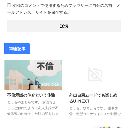
次回のコメントで使用するためブラウザーに自分の名前、メ
ールアドレス、サイトを保存する。
関連記事
2020/12/29
2020/3/17
不倫示談の仲介という体験
外出自粛ムードでも楽しめ
るU-NEXT
どうもやまとらです。 前回ちょ
こっと触れたように友人夫婦の不
どうも、やまとらです。 暖冬少
倫示談の仲介をした時の話をしま
雪・新型コロナウイルスの影響で
す。 最終的には不倫の相手方へ
観光客が少なくなっておりサービ
慰謝料請求と示談書を交わせたの
ス業は大ダメージを受けておりま